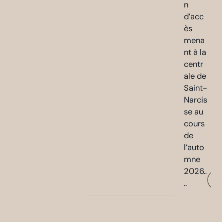
n
d’acc
ès
mena
nt à la
centr
ale de
Saint-
Narcis
se au
cours
de
l’auto
mne
2026..
..