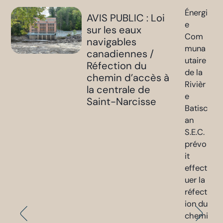
Énergi
AVIS PUBLIC : Loi
e
sur les eaux
Com
navigables
muna
canadiennes /
utaire
Réfection du
de la
chemin d’accès à
Rivièr
la centrale de
e
Saint-Narcisse
Batisc
an
S.E.C.
prévo
it
effect
uer la
réfect
ion du
chemi