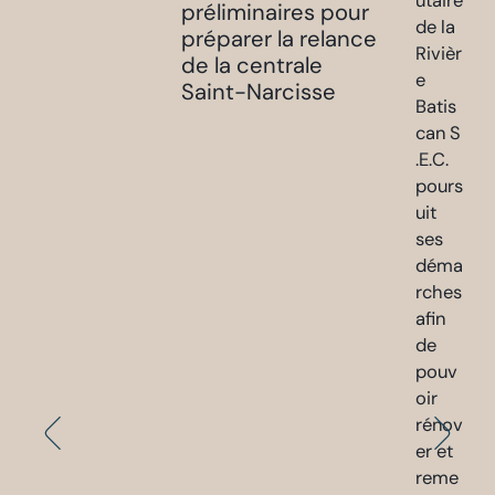
utaire
préliminaires pour
de la
préparer la relance
Rivièr
de la centrale
e
Saint-Narcisse
Batis
can S
.E.C.
pours
uit
ses
déma
rches
afin
de
pouv
oir
rénov
er et
reme