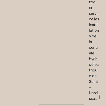
ttre
en
servi
ce les
instal
lation
s de
la
centr
ale
hydr
oélec
triqu
e de
Saint
-
Narci
sse...